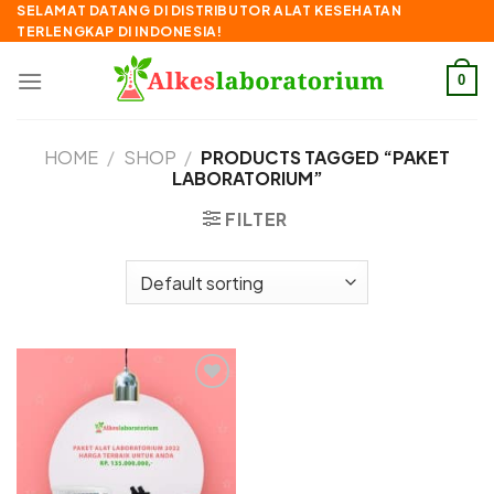
Skip
SELAMAT DATANG DI DISTRIBUTOR ALAT KESEHATAN
TERLENGKAP DI INDONESIA!
to
content
0
HOME
/
SHOP
/
PRODUCTS TAGGED “PAKET
LABORATORIUM”
FILTER
Add to
wishlist