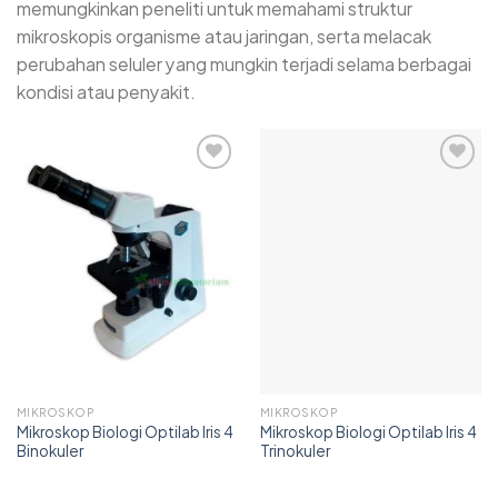
memungkinkan peneliti untuk memahami struktur
mikroskopis organisme atau jaringan, serta melacak
perubahan seluler yang mungkin terjadi selama berbagai
kondisi atau penyakit.
Add to
Add to
wishlist
wishlist
MIKROSKOP
MIKROSKOP
Mikroskop Biologi Optilab Iris 4
Mikroskop Biologi Optilab Iris 4
Binokuler
Trinokuler