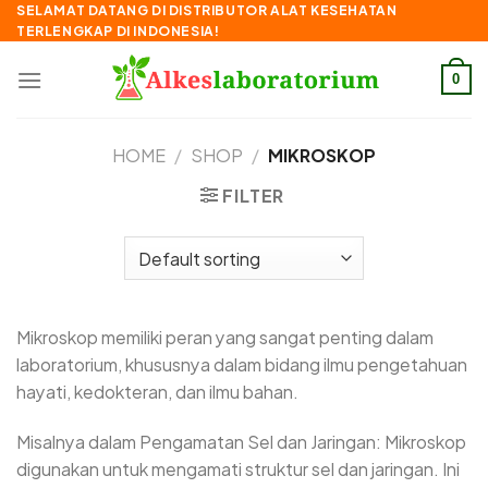
Skip
SELAMAT DATANG DI DISTRIBUTOR ALAT KESEHATAN
TERLENGKAP DI INDONESIA!
to
content
0
HOME
/
SHOP
/
MIKROSKOP
FILTER
Mikroskop memiliki peran yang sangat penting dalam
laboratorium, khususnya dalam bidang ilmu pengetahuan
hayati, kedokteran, dan ilmu bahan.
Misalnya dalam Pengamatan Sel dan Jaringan: Mikroskop
digunakan untuk mengamati struktur sel dan jaringan. Ini