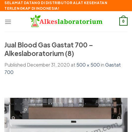
Skip
SELAMAT DATANG DI DISTRIBUTOR ALAT KESEHATAN
TERLENGKAP DI INDONESIA!
to
content
0
Jual Blood Gas Gastat 700 –
Alkeslaboratorium (8)
Published
December 31, 2020
at
500 × 500
in
Gastat
700